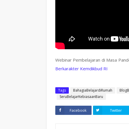
Webinar Pembelajaran di Masa Pandem
Berkarakter Kemdikbud RI
Tags
BahagiaBelajardiRumah
BlogB
SeruBelajarKebiasaanBaru
Facebook
Twitter