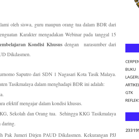
lami oleh siswa, guru maupun orang tua dalam BDR dari
Penguatan Karakter mengadakan Webinar pada tanggal 15
Pembelajaran Kondisi Khusus
dengan
narasumber dari
PAUD Dikdasmen.
CERPE
BUKU
urnomo Saputro dari SDN 1 Nagasari Kota Tasik Malaya.
LAGER
aten Tasikmalaya dalam menghadapi BDR ini adalah:
ARTIKE
GTK
a.
REFLEKS
ara efektif mengajar dalam kondisi khusus.
 KKG, Sekolah dan Orang tua.
Sehingga KKG Tasikmalaya
 daring.
2
3
3
1
9
leh Pak Jumeri Dirjen PAUD Dikdasmen. Kekurangan PJJ