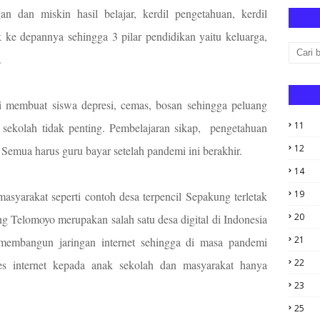
n dan miskin hasil belajar, kerdil pengetahuan, kerdil
 ke depannya sehingga 3 pilar pendidikan yaitu keluarga,
.
 membuat siswa depresi, cemas, bosan sehingga peluang
11
sekolah tidak penting. Pembelajaran sikap,
pengetahuan
12
emua harus guru bayar setelah pandemi ini berakhir.
14
19
masyarakat seperti contoh desa terpencil Sepakung terletak
20
g Telomoyo merupakan salah satu desa digital di Indonesia
21
embangun jaringan internet sehingga di masa pandemi
22
es internet kepada anak sekolah dan masyarakat hanya
23
25