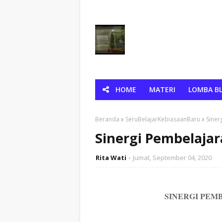
HOME
MATERI
LOMBA BL
Beranda
SeruBelajarKebiasaanBaru
Siner
Sinergi Pembelajar
Rita Wati
Jumat, September 04, 2020
SINERGI PEM