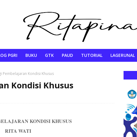
OG PGRI
BUKU
GTK
PAUD
TUTORIAL
LAGERUNAL
VIRAL
PENDIDIKAN
QUIS
gi Pembelajaran Kondisi Khusus
an Kondisi Khusus
BELAJARAN KONDISI KHUSUS
RITA WATI