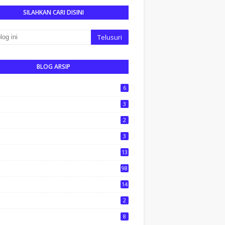
SILAHKAN CARI DISINI
BLOG ARSIP
6
3
2
3
13
1
98
14
2
8