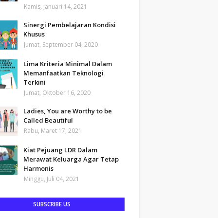
Kamis, Januari 14, 2021
Sinergi Pembelajaran Kondisi
Khusus
Jumat, September 04, 2020
Lima Kriteria Minimal Dalam
Memanfaatkan Teknologi
Terkini
Jumat, Oktober 16, 2020
Ladies, You are Worthy to be
Called Beautiful
Rabu, Maret 17, 2021
Kiat Pejuang LDR Dalam
Merawat Keluarga Agar Tetap
Harmonis
Minggu, Juli 04, 2021
SUBSCRIBE US