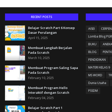
RECENT POSTS
Belajar Scratch Part 6 Konsep
AISEI
CERPEN
Dasar Perulangan
Lomba Blog PGR
April 15, 2025
BUKU
ANEK
Membuat Langkah Berjalan
BLOG
PENTI
Pada Scratch
March 10, 2025
PENDIDIKAN
MATERI KELAS 9
Membuat Program Saling Sapa
Pada Scratch
MS WORD
TR
February 10, 2025
Dunia Usaha
Membuat Program Hello
PSSDM
Interaktif dengan Scratch
February 04, 2025
Belajar Scratch Part 1