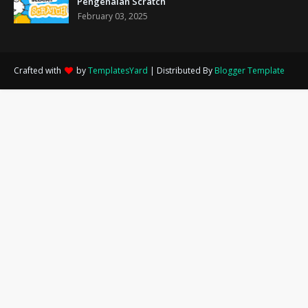
Pengenalan Scratch
February 03, 2025
Crafted with
by
TemplatesYard
| Distributed By
Blogger Template