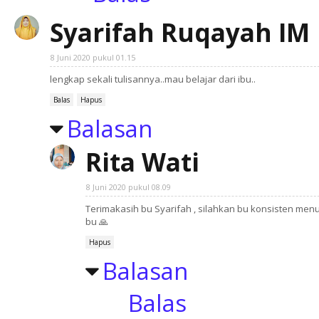
Syarifah Ruqayah IM
8 Juni 2020 pukul 01.15
lengkap sekali tulisannya..mau belajar dari ibu..
Balas
Hapus
Balasan
Rita Wati
8 Juni 2020 pukul 08.09
Terimakasih bu Syarifah , silahkan bu konsisten menul
bu 🙏
Hapus
Balasan
Balas