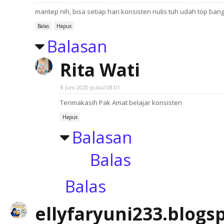
mantep nih, bisa setiap hari konsisten nulis tuh udah top bange
Balas
Hapus
Balasan
Rita Wati
8 Juni 2020 pukul 08.01
Terimakasih Pak Amat belajar konsisten
Hapus
Balasan
Balas
Balas
ellyfaryuni233.blogs