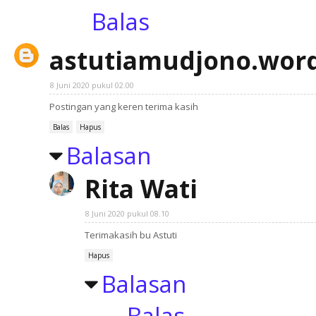
Balas
astutiamudjono.wor
8 Juni 2020 pukul 02.00
Postingan yang keren terima kasih
Balas
Hapus
Balasan
Rita Wati
8 Juni 2020 pukul 08.10
Terimakasih bu Astuti
Hapus
Balasan
Balas