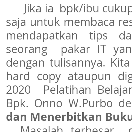
Jika ia
bpk/ibu cuku
saja untuk membaca res
mendapatkan tips da
seorang
pakar IT ya
dengan tulisannya. Kita
hard copy ataupun digi
2020
Pelatihan Belaja
Bpk. Onno W.Purbo d
dan Menerbitkan Buku
Masalah terbesar