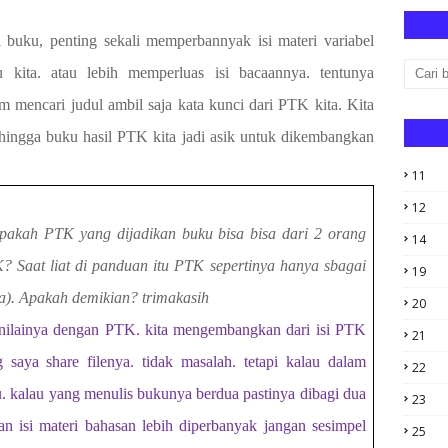
uku, penting sekali memperbannyak isi materi variabel
 kita. atau lebih memperluas isi bacaannya. tentunya
 mencari judul ambil saja kata kunci dari PTK kita. Kita
ehingga buku hasil PTK kita jadi asik untuk dikembangkan
11
12
pakah PTK yang dijadikan buku bisa bisa dari 2 orang
14
 Saat liat di panduan itu PTK sepertinya hanya sbagai
19
a). Apakah demikian? trimakasih
20
 nilainya dengan PTK. kita mengembangkan dari isi PTK
21
g saya share filenya. tidak masalah. tetapi kalau dalam
22
. kalau yang menulis bukunya berdua pastinya dibagi dua
23
isi materi bahasan lebih diperbanyak jangan sesimpel
25