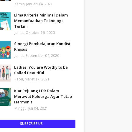
Kamis, Januari 14, 2021
Lima Kriteria Minimal Dalam
Memanfaatkan Teknologi
Terkini
Jumat, Oktober 16, 2020
Sinergi Pembelajaran Kondisi
Khusus
Jumat, September 04, 2020
Ladies, You are Worthy to be
Called Beautiful
Rabu, Maret 17, 2021
Kiat Pejuang LDR Dalam
Merawat Keluarga Agar Tetap
Harmonis
Minggu, Juli 04, 2021
SUBSCRIBE US