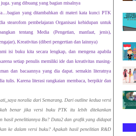
 juga. yang dibuang yang bagian misalnya
ya…bagian yang ditambahkan di materi kata kunci PTK
edia stearofom pembelajaran Organisasi kehidupan untuk
bangkan tentang Media (Pengetian, manfaat, jenis),
ngajar), Kreativitas (diberi pengertian dan lainnya)
i isi buku kita secara lengkap, dan mengena apabila
karena setiap penulis memiliki ide dan kreativitas masing-
man dan bacaannya yang dia dapat. semakin literatnya
a tulis. Karena literasi rangkaian membaca, berpikir dan
i,,saya noralia dari Semarang. Dari outline kedua versi
ah benar jika versi buku PTK itu lebih ditekankan
 hasil penelitiannya Bu? Data2 dan grafik yang didapat
ukkan ke dalam versi buku? Apakah hasil penelitian R&D