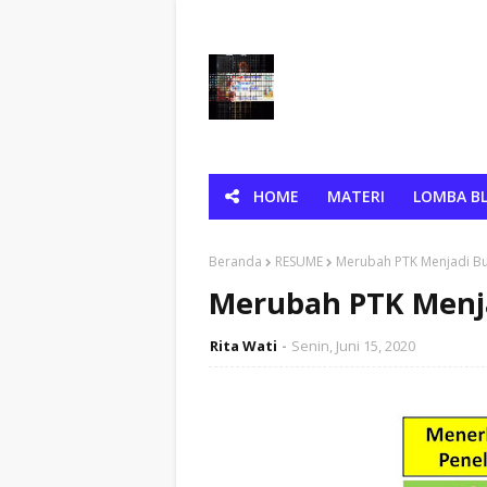
HOME
MATERI
LOMBA BL
Beranda
RESUME
Merubah PTK Menjadi B
Merubah PTK Menj
Rita Wati
Senin, Juni 15, 2020