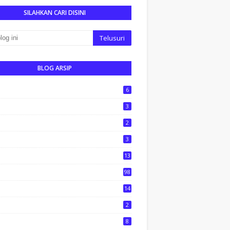
SILAHKAN CARI DISINI
BLOG ARSIP
6
3
2
3
13
1
98
14
2
8