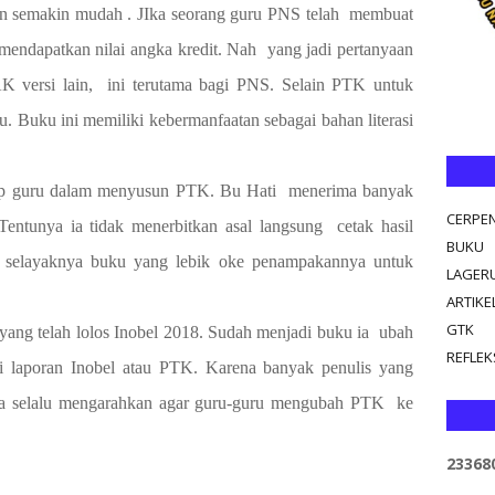
semakin mudah . JIka seorang guru PNS telah
membuat
mendapatkan nilai angka kredit. Nah
yang jadi pertanyaan
K versi lain,
ini terutama bagi PNS. Selain PTK untuk
ku. Buku ini memiliki kebermanfaatan sebagai bahan literasi
tiap guru dalam menyusun PTK. Bu Hati
menerima banyak
CERPE
 Tentunya ia tidak menerbitkan asal langsung
cetak hasil
BUKU
u selayaknya buku yang lebik oke penampakannya untuk
LAGER
ARTIKE
GTK
ang telah lolos Inobel 2018. Sudah menjadi buku ia
ubah
REFLEKS
rti laporan Inobel atau PTK. Karena banyak penulis yang
a selalu mengarahkan agar guru-guru mengubah PTK
ke
2
3
3
6
8