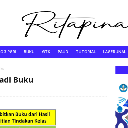
OG PGRI
BUKU
GTK
PAUD
TUTORIAL
LAGERUNAL
VIRAL
PENDIDIKAN
QUIS
uku
adi Buku