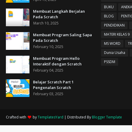
BUKU
ANEK
Membuat Langkah Berjalan
BLOG
PENTI
Pada Scratch
March 10, 2025
PENDIDIKAN
MATERI KELAS 9
Membuat Program Saling Sapa
Pada Scratch
MS WORD
TR
February 10, 2025
Dunia Usaha
Membuat Program Hello
PSSDM
Interaktif dengan Scratch
February 04, 2025
Belajar Scratch Part 1
Pengenalan Scratch
February 03, 2025
Crafted with
by
TemplatesYard
| Distributed By
Blogger Template