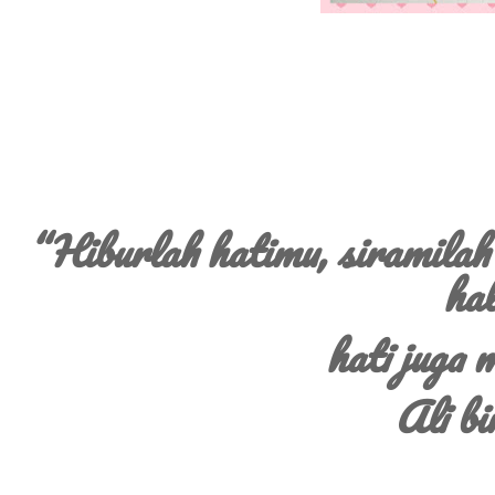
“Hiburlah hatimu, siramilah 
hal
hati juga 
Ali bi