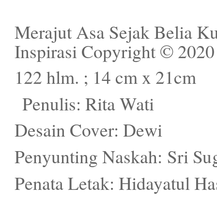
M
er
a
j
u
t Asa
Sejak Belia K
I
n
s
p
irasi Co
p
yrig
h
t © 2
0
2
0
12
2
h
lm.
;
14
c
m
x
2
1cm
P
en
u
lis:
R
i
t
a
W
a
ti
D
e
sain
C
ov
er
: D
e
wi
P
en
y
u
nt
i
n
g
N
as
k
a
h
:
Sri
S
u
P
en
a
t
a
L
e
t
a
k
:
H
i
d
ay
a
tu
l
H
a