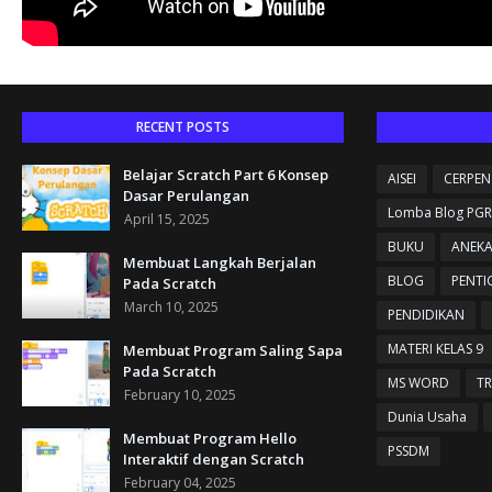
RECENT POSTS
Belajar Scratch Part 6 Konsep
AISEI
CERPEN
Dasar Perulangan
Lomba Blog PGR
April 15, 2025
BUKU
ANEK
Membuat Langkah Berjalan
BLOG
PENTI
Pada Scratch
March 10, 2025
PENDIDIKAN
MATERI KELAS 9
Membuat Program Saling Sapa
Pada Scratch
MS WORD
TR
February 10, 2025
Dunia Usaha
Membuat Program Hello
PSSDM
Interaktif dengan Scratch
February 04, 2025