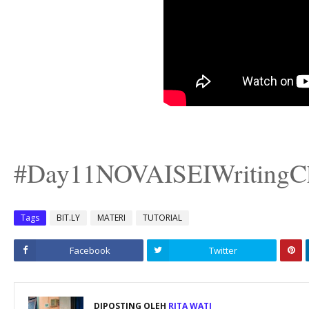
#Day11NOVAISEIWritingCh
Tags
BIT.LY
MATERI
TUTORIAL
Facebook
Twitter
DIPOSTING OLEH
RITA WATI