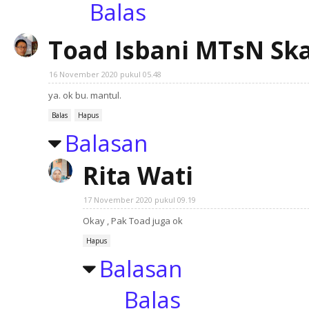
Balas
Toad Isbani MTsN Ska
16 November 2020 pukul 05.48
ya. ok bu. mantul.
Balas
Hapus
Balasan
Rita Wati
17 November 2020 pukul 09.19
Okay , Pak Toad juga ok
Hapus
Balasan
Balas