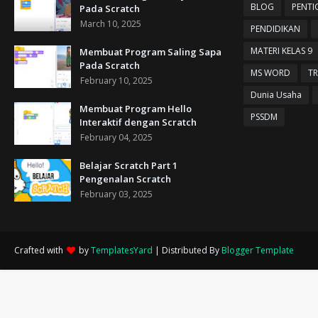
BLOG
PENTI
Pada Scratch
March 10, 2025
PENDIDIKAN
MATERI KELAS 9
Membuat Program Saling Sapa
Pada Scratch
MS WORD
TR
February 10, 2025
Dunia Usaha
Membuat Program Hello
PSSDM
Interaktif dengan Scratch
February 04, 2025
Belajar Scratch Part 1
Pengenalan Scratch
February 03, 2025
Crafted with
by
TemplatesYard
| Distributed By
Blogger Template