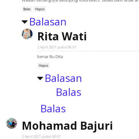
Waaah senangnya dikunjungi volunteers. Selalu bikin anak an
Balas
Hapus
Balasan
Rita Wati
2 April 2021 pukul 08.51
benar Bu Dita
Hapus
Balasan
Balas
Balas
Mohamad Bajuri
2 April 2021 pukul 08.07