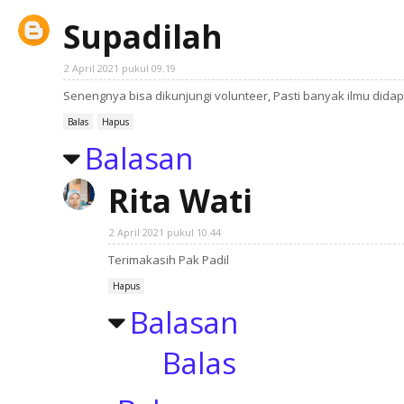
Supadilah
2 April 2021 pukul 09.19
Senengnya bisa dikunjungi volunteer, Pasti banyak ilmu didapa
Balas
Hapus
Balasan
Rita Wati
2 April 2021 pukul 10.44
Terimakasih Pak Padil
Hapus
Balasan
Balas