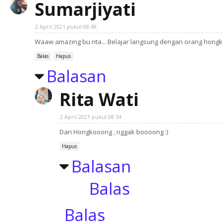
Sumarjiyati
2 April 2021 pukul 08.49
Waaw amazing bu rita... Belajar langsung dengan orang hongko
Balas
Hapus
Balasan
Rita Wati
2 April 2021 pukul 08.54
Dari Hongkooong , nggak boooong :)
Hapus
Balasan
Balas
Balas